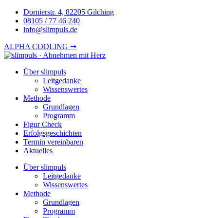
Zum
Dornierstr. 4, 82205 Gilching
Inhalt
08105 / 77 46 240
springen
info@slimpuls.de
ALPHA COOLING ➞
Über slimpuls
Leitgedanke
Wissenswertes
Methode
Grundlagen
Programm
Figur Check
Erfolgsgeschichten
Termin vereinbaren
Aktuelles
Über slimpuls
Leitgedanke
Wissenswertes
Methode
Grundlagen
Programm