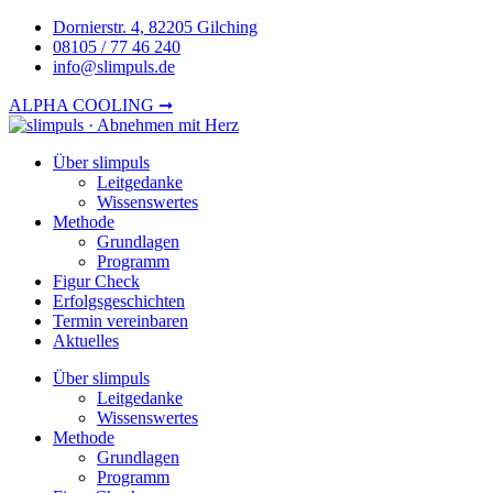
Zum
Dornierstr. 4, 82205 Gilching
Inhalt
08105 / 77 46 240
springen
info@slimpuls.de
ALPHA COOLING ➞
Über slimpuls
Leitgedanke
Wissenswertes
Methode
Grundlagen
Programm
Figur Check
Erfolgsgeschichten
Termin vereinbaren
Aktuelles
Über slimpuls
Leitgedanke
Wissenswertes
Methode
Grundlagen
Programm