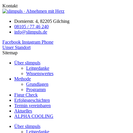
Kontakt
Dornierstr. 4, 82205 Gilching
08105 / 77 46 240
info@slimpuls.de
Facebook
Instagram
Phone
Unser Standort
Sitemap
Über slimpuls
Leitgedanke
Wissenswertes
Methode
Grundlagen
Programm
Figur Check
Erfolgsgeschichten
Termin vereinbaren
Aktuelles
ALPHA COOLING
Über slimpuls
Leitgedanke